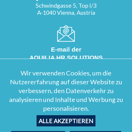
Schwindgasse 5, Top I/3
A-1040 Vienna, Austria
E-mail der
AQUILIA HR SOLUTIONS
info@aquilia-hr.com
Wir verwenden Cookies, um die
Nutzererfahrung auf dieser Website zu
verbessern, den Datenverkehr zu
analysieren und Inhalte und Werbung zu
Telefonnummer der
personalisieren.
AQUILIA HR SOLUTIONS
+43 (1) 934 6991
ALLE AKZEPTIEREN